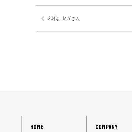
20代、M.Yさん
HOME
COMPANY