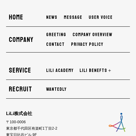
HOME
NEWS
MESSAGE
USER VOICE
GREETING
COMPANY OVERVIEW
COMPANY
CONTACT
PRIVACY POLICY
SERVICE
LiLi Academy
LiLi Benefts＋
RECRUIT
WANTEDLY
LiLi株式会社
〒100-0006
東京都千代田区有楽町1丁目2-2
東宝日比谷ビル 9F