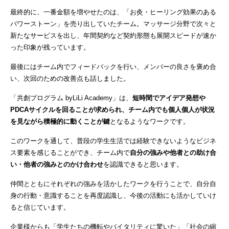
最終的に、一番金額を増やせたのは、「お灸・ヒーリング効果のある
パワーストーン」を売り出していたチーム。マッサージ分野で次々と
新たなサービスを出し、年間契約など契約形態も展開スピードが速か
った印象が残っています。
最後にはチーム内でフィードバックを行い、メンバーの良さを褒め合
い、次回のための改善点も話しました。
「共創プログラム byLiLi Academy」は、
短時間でアイデア発想や
PDCAサイクルを回ることが求められ、チーム内でも個人個人が状況
を見ながら積極的に動くことが鍵
となるようなワークです。
このワークを通して、普段の学生生活では経験できないようなビジネ
ス要素を感じることができ、チーム内で
自分の強みや他者との助け合
い・他者の強みとのかけ合わせ
を認識できると思います。
仲間とともにそれぞれの強みを活かしたワークを行うことで、自分自
身の行動・意識することを再度認識し、今後の活動にも活かしていけ
ると信じています。
企業様からも「学生たちの機転やバイタリティに驚いた」「社会の縮